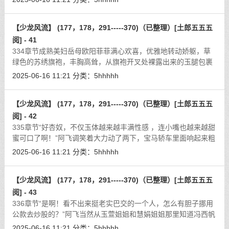
道，“也不小心一点，把挂钩碰掉了
[详细]
【少龙风流】 (177，178，291-----370)（已整理）[土郎五五五
阅] - 41
334章节成熟美妇岳母欧阳菲菲满心欢喜，优雅地转动娇躯，草
绿色的苏绣旗袍，丰胸高耸，从旗袍开叉处裸露出来的玉腿包裹
着黑色透明玻璃丝袜，红色的细长高根鞋，一切都显得那么成熟
2025-06-16 11:21
分类：
5hhhhh
柔媚性感迷人，美目流转，顾盼生辉
[详细]
【少龙风流】 (177，178，291-----370)（已整理）[土郎五五五
阅] - 42
335章节“好杏奴，不仅玉体越来越丰满性感 ，连小嘴也越来越甜
蜜可口了啊！”阿飞调笑着大力动了两下，宝马轿车里面响起来粗
重的喘息和呻吟声。“放心，只是真气运转，融会贯通而已！”阿
2025-06-16 11:21
分类：
5hhhhh
飞闭目养神道，“杏奴安心开
[详细]
【少龙风流】 (177，178，291-----370)（已整理）[土郎五五五
阅] - 43
336章节“是啊！看不出来挺老实巴交的一个人，怎么有胆子挪用
公款去炒股的？”阿飞当然从玉萱姐姐和慧娟姐姐那里知道冯西帆
犯错误了。“老实巴交一辈子了，瞻前顾后一辈子了，突然发神经
2025-06-16 11:21
分类：
5hhhhh