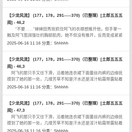
什么两点之间直线最短啊？’数
[详细]
【少龙风流】 (177，178，291-----370)（已整理）[土郎五五五
阅] - 46,2
“不要……”婶婶田秀玫抓住阿飞的衣襟想推开他，但手掌一
触及阿飞宽阔强壮的胸部肌肉，她不但没有推开，反而变成紧紧
地抓住他的衬衣不放。 他炙热的湿吻令她头晕晕的，脸红心
2025-06-16 11:16
分类：
5hhhhh
跳，身体渐渐发热，有
[详细]
【少龙风流】 (177，178，291-----370)（已整理）[土郎五五五
阅] - 46,3
阿飞的那只手又往下滑，沿着她连衣裙下面蕾丝内裤的边缘抚
摸到了她的那一处，几缕芳草不知是汗水还是淫汁粘霜带露贴着
纠作一团，毛发紧靠的地方，便是她那饱满厚实的肉瓣，揣在手
2025-06-16 11:16
分类：
5hhhhh
里肥肥嫩嫩，用手指在那肉瓣勾动，
[详细]
【少龙风流】 (177，178，291-----370)（已整理）[土郎五五五
阅] - 47,3
阿飞的那只手又往下滑，沿着她连衣裙下面蕾丝内裤的边缘抚
摸到了她的那一处，几缕芳草不知是汗水还是淫汁粘霜带露贴着
纠作一团，毛发紧靠的地方，便是她那饱满厚实的肉瓣，揣在手
2025-06-16 11:16
分类：
5hhhhh