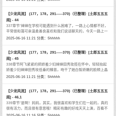
似的想要炒股暴发。”熟美怨妇
[详细]
【少龙风流】 (177，178，291-----370)（已整理）[土郎五五五
阅] - 44
337章节“婶婶在学校可能遇到什么困难了，一路上心情都不好，
平常很和蔼可亲温柔善良喜欢和我们说话聊天的，今天一路上一
句话都没有说，只是坐在后面生闷气呢！”秋菊是娇羞少妇婶婶田
2025-06-16 11:21
分类：
5hhhhh
秀玫的专车司机，自然要及时把反
[详细]
【少龙风流】 (177，178，291-----370)（已整理）[土郎五五五
阅] - 45
338章节阿飞紧紧的把娇羞少妇婶婶田秀玫揽在怀中，轻轻抬起
娇羞少妇婶婶田秀玫低垂的臻首，吻干了她白皙娇嫩的脸颊上晶
莹的泪痕，当娇羞少妇婶婶田秀玫被惊醒过来的时候，脸上湿湿
2025-06-16 11:21
分类：
5hhhhh
的，说不清是泪还是什么别的东西。
[详细]
【少龙风流】 (177，178，291-----370)（已整理）[土郎五五五
阅] - 46,1
339章节“是啊！妈妈，其实，我很喜欢和学生们在一起的，真的
很有活力，而且很有意思哦！精彩有趣的好戏天天上演，百看不
厌啊！”阿飞笑道，“我记得一个学生问数学老师：‘老师老师，为
2025-06-16 11:16
分类：
5hhhhh