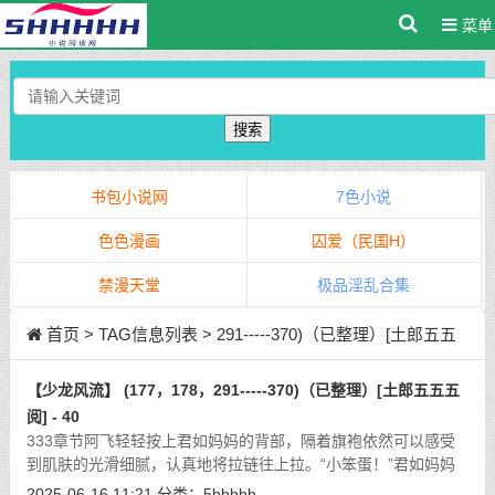
菜单
搜索
书包小说网
7色小说
色色漫画
囚爱（民国H）
禁漫天堂
极品淫乱合集
首页
> TAG信息列表 > 291-----370)（已整理）[土郎五五
五阅]
【少龙风流】 (177，178，291-----370)（已整理）[土郎五五五
阅] - 40
333章节阿飞轻轻按上君如妈妈的背部，隔着旗袍依然可以感受
到肌肤的光滑细腻，认真地将拉链往上拉。“小笨蛋！”君如妈妈
突然娇躯轻颤，粉面绯红地瞪了儿子阿飞一眼，娇羞无比地嗔怪
2025-06-16 11:21
分类：
5hhhhh