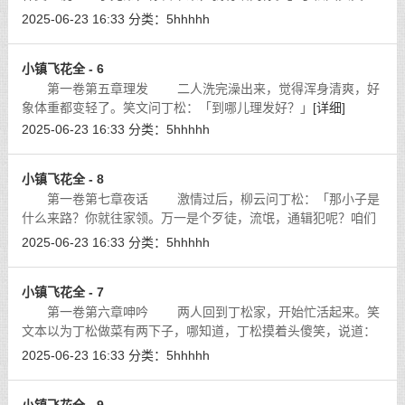
道：「韩美人，留下一会儿可以，别太久了。我怕俺兄弟会吃
2025-06-23 16:33
分类：
5hhhhh
亏。」大家都笑了。韩美人笑骂道：「你
[详细]
小镇飞花全 - 6
第一卷第五章理发 二人洗完澡出来，觉得浑身清爽，好
象体重都变轻了。笑文问丁松：「到哪儿理发好？」
[详细]
2025-06-23 16:33
分类：
5hhhhh
小镇飞花全 - 8
第一卷第七章夜话 激情过后，柳云问丁松：「那小子是
什么来路？你就往家领。万一是个歹徒，流氓，通辑犯呢？咱们
不是倒大楣了吗？」
[详细]
2025-06-23 16:33
分类：
5hhhhh
小镇飞花全 - 7
第一卷第六章呻吟 两人回到丁松家，开始忙活起来。笑
文本以为丁松做菜有两下子，哪知道，丁松摸着头傻笑，说道：
「你丁大哥我，什么都行，就是做饭不行。兄弟，你别急，一会
2025-06-23 16:33
分类：
5hhhhh
儿，你嫂子就下班回来了。咱们就有
[详细]