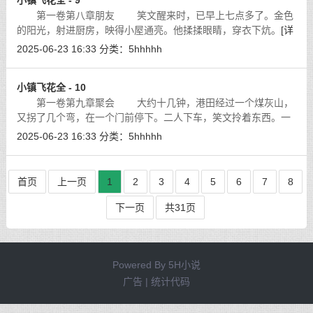
小镇飞花全 - 9
第一卷第八章朋友 笑文醒来时，已早上七点多了。金色
的阳光，射进厨房，映得小屋通亮。他揉揉眼睛，穿衣下炕。
[详
细]
2025-06-23 16:33
分类：
5hhhhh
小镇飞花全 - 10
第一卷第九章聚会 大约十几钟，港田经过一个煤灰山，
又拐了几个弯，在一个门前停下。二人下车，笑文拎着东西。一
打量眼前，是一个木门，很简陋的。院里有一所草房，在周围砖
2025-06-23 16:33
分类：
5hhhhh
房的映衬下，显得特别的寒碜和黯淡
[详细]
首页
上一页
1
2
3
4
5
6
7
8
下一页
共31页
Powered By
5H小说
广告 | 统计代码