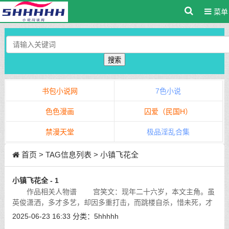
菜单
搜索
书包小说网
7色小说
色色漫画
囚爱（民国H）
禁漫天堂
极品淫乱合集
首页
> TAG信息列表 > 小镇飞花全
小镇飞花全 - 1
作品相关人物谱 宫笑文：现年二十六岁，本文主角。虽
英俊潇洒，多才多艺，却因多重打击，而跳楼自杀，惜未死，才
有了他在小镇上的一番经历。多灾多难，又艳福无边。
[详细]
2025-06-23 16:33
分类：
5hhhhh