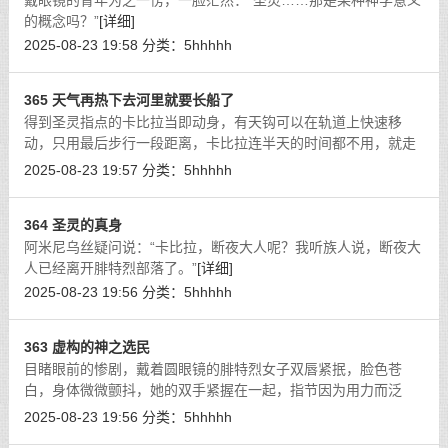
戴眼镜的青年为之一愣，一脸茫然：“圣灵……那是某种神学意义
的概念吗？”
[详细]
2025-08-23 19:58
分类：
5hhhhh
365 天气再热下去河里就要长船了
得到圣灵指点的卡比拉当即动身，有天钩可以在轨道上快速移
动，只用最后步行一段距离，卡比拉连半天的时间都不用，就走
出了德意志大森林。
[详细]
2025-08-23 19:57
分类：
5hhhhh
364 圣灵的真身
阿米尼乌丝疑问说：“卡比拉，断夜大人呢？我听族人说，断夜大
人已经离开腓特烈部落了。”
[详细]
2025-08-23 19:56
分类：
5hhhhh
363 虚构的神之选民
目睹眼前的惨剧，戴着圆眼镜的腓特烈女子双唇紧抿，脸色苍
白，身体微微颤抖，她的双手紧握在一起，指节因为用力而泛
白。
[详细]
2025-08-23 19:56
分类：
5hhhhh