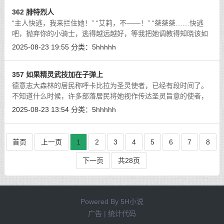
362 腓特烈人
“主人快逃，我来拦住她！” “艾莉，不——！” “桀桀桀……快逃
吧，抛弃你的小骑士，逃得越远越好，等我把她调教得知晓该如
何侍奉高贵的龙族，就轮到你了，我亲爱的卡比拉·派西亚……”
2025-08-23 19:55
分类：
5hhhhh
[详细]
357 如果精灵武技加在子弹上
德意志大森林的居民称呼卡比拉为圣灵使者，已经有段时间了。
不知道什么时候，许多部落居民将她视作传达圣灵旨意的使者，
随着这么称呼的人越来越多，卡比拉也勉为其难地认了这个称
2025-08-23 13:54
分类：
5hhhhh
号。她以圣灵使者之名与穷凶恶极的犹
[详细]
首页
上一页
1
2
3
4
5
6
7
8
下一页
共28页
Powered By
5H小说
广告 | 统计代码