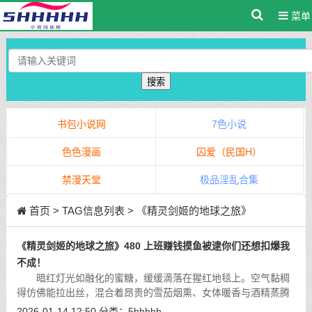
菜单
搜索
书包小说网
7色小说
色色漫画
囚爱（民国H）
禁漫天堂
极品淫乱合集
首页
> TAG信息列表 > 《精灵剑姬的地球之旅》
《精灵剑姬的地球之旅》480 上班赚钱摸鱼被逮你们还想扣爆我
不成！
暗红灯光如融化的蜜糖，缓缓滴落在猩红地毯上。空气黏稠
得仿佛能拉出丝，混合着昂贵的雪茄烟熏、女体暖香与酒精蒸腾
的甜腥。贵宾席深处传来压抑的低笑、玻璃杯轻碰的脆响，以及
2026-01-14 12:50
分类：
5hhhhh