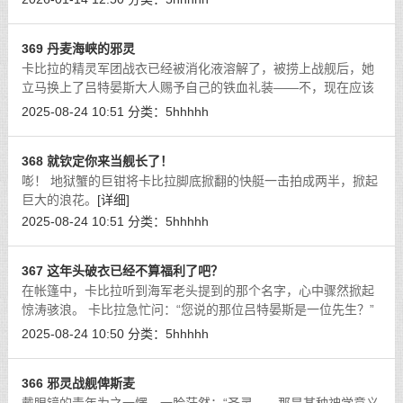
衣物摩擦时窸窣的暧昧声响。丝袜腿
[详细]
369 丹麦海峡的邪灵
卡比拉的精灵军团战衣已经被消化液溶解了，被捞上战舰后，她
立马换上了吕特晏斯大人赐予自己的铁血礼装——不，现在应该
称之为俾斯麦大人了。
[详细]
2025-08-24 10:51
分类：
5hhhhh
368 就钦定你来当舰长了！
嘭！ 地狱蟹的巨钳将卡比拉脚底掀翻的快艇一击拍成两半，掀起
巨大的浪花。
[详细]
2025-08-24 10:51
分类：
5hhhhh
367 这年头破衣已经不算福利了吧？
在帐篷中，卡比拉听到海军老头提到的那个名字，心中骤然掀起
惊涛骇浪。 卡比拉急忙问：“您说的那位吕特晏斯是一位先生？”
[详细]
2025-08-24 10:50
分类：
5hhhhh
366 邪灵战舰俾斯麦