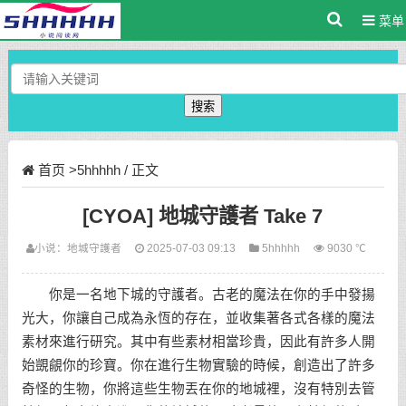
菜单
搜索
首页
>
5hhhhh
/ 正文
[CYOA] 地城守護者 Take 7
小说：
地城守護者
2025-07-03 09:13
5hhhhh
9030 ℃
你是一名地下城的守護者。古老的魔法在你的手中發揚
光大，你讓自己成為永恆的存在，並收集著各式各樣的魔法
素材來進行研究。其中有些素材相當珍貴，因此有許多人開
始覬覦你的珍寶。你在進行生物實驗的時候，創造出了許多
奇怪的生物，你將這些生物丟在你的地城裡，沒有特別去管