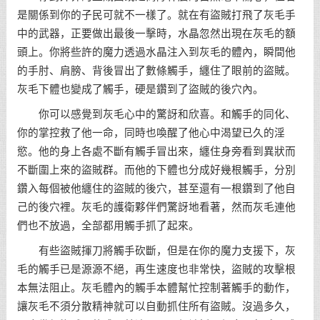
是關係到你的子民可就不一樣了。就在有盜賊打飛了灰毛手
中的武器，正要做出最後一擊時，水晶忽然出現在灰毛的額
頭上。你將些許的魔力透過水晶注入到灰毛的體內，瞬間他
的手肘、肩膀、背後冒出了數條觸手，纏住了眼前的盜賊。
灰毛下體也變成了觸手，硬是鑽到了盜賊的後穴內。
你可以感覺到灰毛心中的驚訝和欣喜。和觸手的同化、
你的掌控救了他一命，同時也喚醒了他心中渴望已久的淫
慾。他的身上各處不斷有觸手冒出來，纏住身旁看到異狀而
不斷圍上來的盜賊群。而他的下體也分成好幾根觸手，分別
鑽入每個被他纏住的盜賊的後穴，甚至還有一根鑽到了他自
己的後穴裡。灰毛的護衛夥伴們驚訝地看著，然而灰毛連他
們也不放過，全部都用觸手抓了起來。
有些盜賊揮刀將觸手砍斷，但是在你的魔力支援下，灰
毛的觸手已是源源不絕，再生速度也非常快，盜賊的攻擊根
本無法阻止。灰毛體內的觸手本體幫忙控制著觸手的動作，
讓灰毛不須分散精神就可以自動抓住所有盜賊。沒過多久，