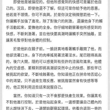
即使他是被操控的，但他所感覺到的快感可是屬於他自
己的。況且，即使他還不了解，但這可是你給予他的恩惠，
他若是不領情，你可不高興。於是你決定稍微懲罰他一下。
你讓觸手加強了進攻，除了對後穴的刺激， 還讓他身下的觸
手活動起來，愛撫他的全身。你仔細地觀察著他所感受到的
快感，不斷刺激著，並在他快要高潮時讓觸手突然抽離，並
讓黑毛暫停對他身體的控制。
於是他趴在鏡子前，一臉訝異地看著觸手離開了他，而
他卻流著口水，身下的肉棒搖晃著流著淫水，尾巴翹得高高
的，後穴大開，隱約可以感覺到有些許的涼風吹進來。他體
內的空虛感、累積到即將高潮卻突然中止的快感、那些早已
被挑起的欲望，不斷啃蝕著他。你知道他正在拼命地否認心
中的渴望。只不過是生理反應、被挑撥當然會有快感等等
的，他正努利用這些話來說服自己。
當然，你知道只有一次不會那麼快產生效果。你讓黑毛
不對他進行控制，於是他站起身來，一邊想要讓自己體內的
慾火趕快消下去，一邊開始觀察起環境。他看向退到一旁的