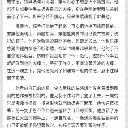
的快感，卻無法達到高潮，讓灰毛心中的慾火不斷提高。他
忍不住想要伸手去搓弄自己的肉棒，卻在手剛抬起時注意到
而停了下來。但是你並不擔心，只是繼續讓觸手幹著他。
慢慢地，觸手把他抬了起來，再次把他抬回牆面鏡前，
並讓他面朝上、兩腿抬高，讓他能夠看到自己後穴被觸手侵
犯的樣子。他再次轉過頭避開不看，但即是如此，他也只能
感覺到體內快感不斷累積，欲望也跟著越攀越高。他的手不
自覺地抖動著，這時你讓黑毛幫了他一點忙，控制他的手去
輕輕碰到他的肉棒上。堅挺了許久，不斷流著淫液的肉棒，
在這一觸之下，讓他感覺到了如觸電一般的快感，忍不住睜
開了眼睛。
他看向自己的肉棒，令人暈眩的快感讓他沒有意識到剛
剛的動作是被控制的。他克制不住地伸手握了上去，一開始
只是淺淺地撫摸，接著很快就開始搓弄了起來。他快速搓揉
著，另一隻手忍不住伸過去握住了自己的蛋蛋。他放鬆了身
體靠在大量的觸手上，一邊自慰著，一邊迷濛地看著鏡中的
自己正被觸手侵犯著後穴、被觸手玩弄著乳頭的樣子。