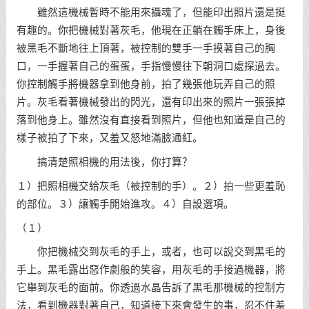
雖然這機械暫時不能用來攝魂了，但能印出照片還是挺
有趣的。你把機械對著灰毛，他現在正躺在觸手床上，身後
被黑毛不斷地往上頂著，被控制的雙手一手摸著自己的胸
口，一手握著自己的蛋蛋，手指慢慢往下朝洞口處探過去。
你控制觸手將機器拿到他身前，拍了幾張他玩弄自己的照
片。灰毛看著機械發出的閃光，還有印出來的照片一張張掉
落到他身上。雖然沒有直接看到照片，但他也知道是自己的
樣子被拍了下來，又羞又怒地滿臉通紅。
搞清楚照相機的用法後，你打算？
１）把照相機交給灰毛（被控制的手）。２）拍一些更羞恥
的部位。３）讓觸手開始進攻。４）自設選項。
（１）
你把機械交到灰毛的手上，或者，也可以說交到黑毛的
手上。黑毛露出惡作劇般的笑容，用灰毛的手接過機器，將
它舉到灰毛的面前。你透過水晶告訴了黑毛那機械的控制方
法，看到機器對著自己，知道接下來會發生的事，忍不住羞