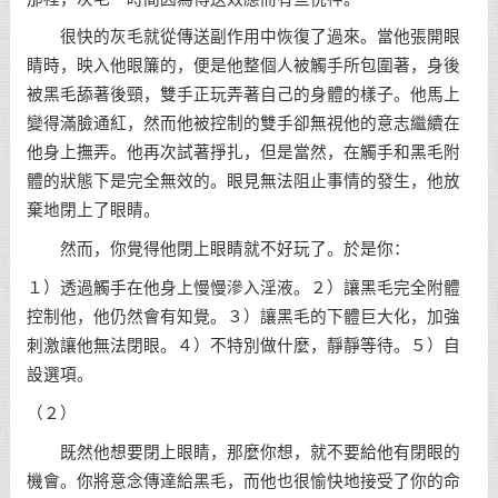
很快的灰毛就從傳送副作用中恢復了過來。當他張開眼
睛時，映入他眼簾的，便是他整個人被觸手所包圍著，身後
被黑毛舔著後頸，雙手正玩弄著自己的身體的樣子。他馬上
變得滿臉通紅，然而他被控制的雙手卻無視他的意志繼續在
他身上撫弄。他再次試著掙扎，但是當然，在觸手和黑毛附
體的狀態下是完全無效的。眼見無法阻止事情的發生，他放
棄地閉上了眼睛。
然而，你覺得他閉上眼睛就不好玩了。於是你：
１）透過觸手在他身上慢慢滲入淫液。２）讓黑毛完全附體
控制他，他仍然會有知覺。３）讓黑毛的下體巨大化，加強
刺激讓他無法閉眼。４）不特別做什麼，靜靜等待。５）自
設選項。
（２）
既然他想要閉上眼睛，那麼你想，就不要給他有閉眼的
機會。你將意念傳達給黑毛，而他也很愉快地接受了你的命