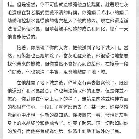
錯。但是當然，你不可能就這樣讓他直接離開。趁著現在灰
毛還處在賢者模式意識不清的時候，你讓觸手將小小的觸手
幼體和控制水晶從他的後穴植入了他的體內。現在他還沒辦
法接受這個水晶，但隨著觸手幼體的成長和同化，總有一天
他會能接受的。
接著，你展現了你的大方，把他送到了地下城入口。當
然，幻術牆也已經解除了。當灰毛醒來後，他很緊張地想要
找他帶來的機械，但你當然不會好心到留給他。在搜尋一段
時間後，他也認清了事實，沮喪地離開了地下城。
在他離開了地下城之後，你就沒有再去觀察他了。既然
他還沒有和水晶融合，你也無法讀取他的思想。但是你並不
擔心，你對你在他身上埋下的種子，無論是肉體或精神方面
的都很有信心。一段日子就這麼過去了。某一天，你突然感
覺到心中出現一個新的感知點。你接觸它一看，發現是灰毛
身上的水晶終於和他融合了。你笑了起來。這一切都如同你
的預料；而他將會成為你第一個派出到地下城外的子民。