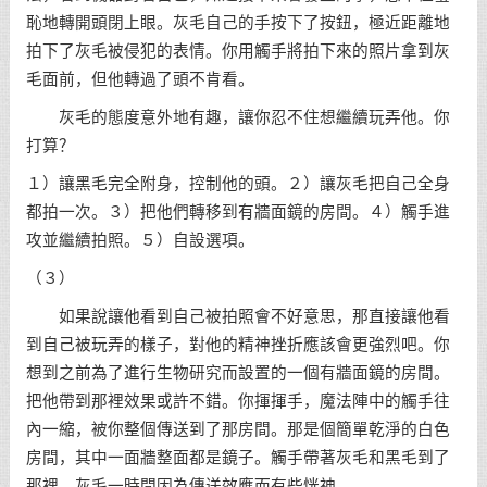
恥地轉開頭閉上眼。灰毛自己的手按下了按鈕，極近距離地
拍下了灰毛被侵犯的表情。你用觸手將拍下來的照片拿到灰
毛面前，但他轉過了頭不肯看。
灰毛的態度意外地有趣，讓你忍不住想繼續玩弄他。你
打算？
１）讓黑毛完全附身，控制他的頭。２）讓灰毛把自己全身
都拍一次。３）把他們轉移到有牆面鏡的房間。４）觸手進
攻並繼續拍照。５）自設選項。
（３）
如果說讓他看到自己被拍照會不好意思，那直接讓他看
到自己被玩弄的樣子，對他的精神挫折應該會更強烈吧。你
想到之前為了進行生物研究而設置的一個有牆面鏡的房間。
把他帶到那裡效果或許不錯。你揮揮手，魔法陣中的觸手往
內一縮，被你整個傳送到了那房間。那是個簡單乾淨的白色
房間，其中一面牆整面都是鏡子。觸手帶著灰毛和黑毛到了
那裡，灰毛一時間因為傳送效應而有些恍神。