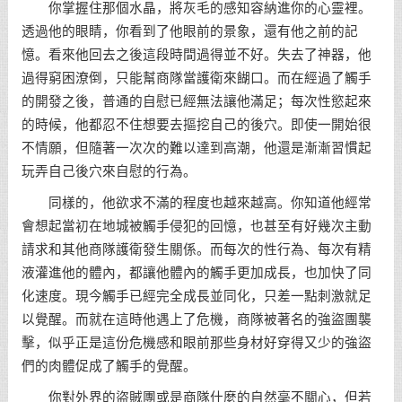
你掌握住那個水晶，將灰毛的感知容納進你的心靈裡。
透過他的眼睛，你看到了他眼前的景象，還有他之前的記
憶。看來他回去之後這段時間過得並不好。失去了神器，他
過得窮困潦倒，只能幫商隊當護衛來餬口。而在經過了觸手
的開發之後，普通的自慰已經無法讓他滿足；每次性慾起來
的時候，他都忍不住想要去摳挖自己的後穴。即使一開始很
不情願，但隨著一次次的難以達到高潮，他還是漸漸習慣起
玩弄自己後穴來自慰的行為。
同樣的，他欲求不滿的程度也越來越高。你知道他經常
會想起當初在地城被觸手侵犯的回憶，也甚至有好幾次主動
請求和其他商隊護衛發生關係。而每次的性行為、每次有精
液灌進他的體內，都讓他體內的觸手更加成長，也加快了同
化速度。現今觸手已經完全成長並同化，只差一點刺激就足
以覺醒。而就在這時他遇上了危機，商隊被著名的強盜團襲
擊，似乎正是這份危機感和眼前那些身材好穿得又少的強盜
們的肉體促成了觸手的覺醒。
你對外界的盜賊團或是商隊什麼的自然毫不關心，但若