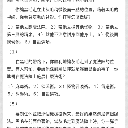
你讓黑毛走在比灰毛稍微後面一點的位置。藉著黑毛的
視線，你看著灰毛的背影。你打算怎麼做呢？
１）帶他去踩魔法陣。２）帶他去撞其他怪物。３）帶他去
第三層的精泉。４）趁他不注意附身到他身上。５）從後面
撲倒他。６）自設選項。
（１）
在黑毛的帶路下，你順利地讓灰毛走到了魔法陣的位
置。有人幫忙，要讓他踩到魔法陣就是輕而易舉的事了。你
準備在魔法陣上施展什麼法術？
１）麻痺術。２）催淫術。３）怪物召喚術。４）傳送術。
５）糾纏術。６）自設選項。
（５）
要制住他並把那個機械搶過來，最好的果然還是這個辦
法。黑毛在前面帶著路，當灰毛走到魔法陣上時，你一彈手