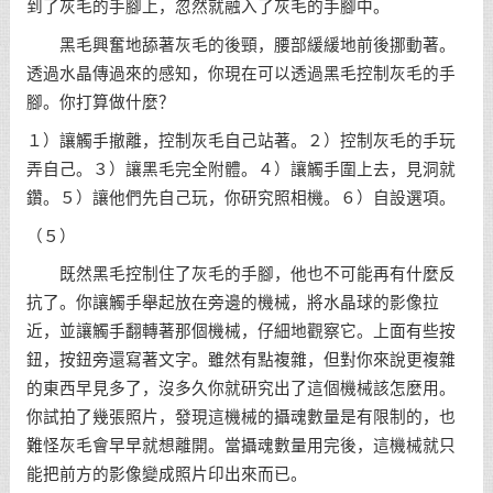
到了灰毛的手腳上，忽然就融入了灰毛的手腳中。
黑毛興奮地舔著灰毛的後頸，腰部緩緩地前後挪動著。
透過水晶傳過來的感知，你現在可以透過黑毛控制灰毛的手
腳。你打算做什麼？
１）讓觸手撤離，控制灰毛自己站著。２）控制灰毛的手玩
弄自己。３）讓黑毛完全附體。４）讓觸手圍上去，見洞就
鑽。５）讓他們先自己玩，你研究照相機。６）自設選項。
（５）
既然黑毛控制住了灰毛的手腳，他也不可能再有什麼反
抗了。你讓觸手舉起放在旁邊的機械，將水晶球的影像拉
近，並讓觸手翻轉著那個機械，仔細地觀察它。上面有些按
鈕，按鈕旁還寫著文字。雖然有點複雜，但對你來說更複雜
的東西早見多了，沒多久你就研究出了這個機械該怎麼用。
你試拍了幾張照片，發現這機械的攝魂數量是有限制的，也
難怪灰毛會早早就想離開。當攝魂數量用完後，這機械就只
能把前方的影像變成照片印出來而已。