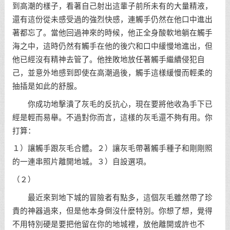
到高潮的樣子，看著自己射出這輩子前所未有的大量精液，
還有這份從未感受過的強烈快感，連觸手仍然在他口中進出
著都忘了。當他回過神來的時候，他正全身酸軟地躺在觸手
海之中，這時仍然有觸手在他的後穴和口中緩慢地進出，但
他已經沒有精神去管了。他挫敗地放任著觸手繼續侵犯自
己，並意外地感到即使在高潮過後，觸手這樣緩慢而輕柔的
抽插是如此的舒服。
你成功地擊潰了灰毛的反抗心，現在要將他收為手下已
經是輕而易舉。不過對你而言，這樣的灰毛還不夠有用。你
打算：
１）讓觸手跟灰毛合體。２）讓灰毛帶著觸手種子和剛剛照
的一連串照片離開地城。３）自設選項。
（２）
最近來到地下城的冒險者有點多，這個灰毛雖然帶了珍
貴的神器過來，但是他本身倒沒什麼特別。你想了想，覺得
不用特別硬是要把他留在你的地城裡，放他離開或許也不