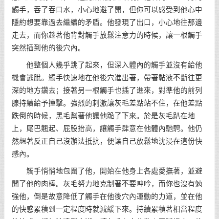
觸手，吞了吞口水，小心地避了開，但你可以感受到他心中
隱約想要靠過去繼續的矛盾。他發現了出口，小心地往那邊
走去，而你趁著他背對觸手放鬆注意力的時候，讓一根觸手
突然插到他的後穴內。
他整個人幾乎跳了起來，但深入體內的觸手並沒有給他
機會逃脫。觸手快速地在他後穴進出著，帶著黏液不斷往更
深的地方鑽去；接著另一根觸手也插了進來，對準他的前列
腺持續給予撞擊。強烈的刺激讓灰毛差點站不住，在他差點
跌倒的時候，黑毛幫著他讓他跪了下來。於是灰毛趴在地
上，尾巴翹起、屁股抬高，讓觸手肆意在他體內馳騁。他仍
然想著反正自己沒辦法抵抗，便讓自己放鬆地沈浸在這份快
感內。
觸手悄悄地包圍了他，開始在他身上各處愛撫著，並避
開了他的肉棒。灰毛努力地克制著不要呻吟，而你也沒有勉
強他，倒是故意降低了觸手在他後穴內運動的力道，並在他
的快感累積到一定程度時就減緩下來。持續累積著相當程度