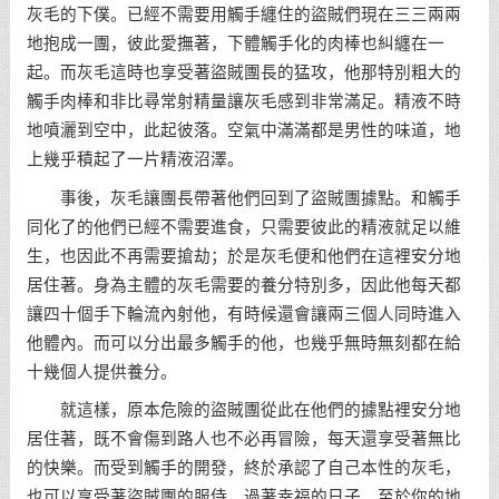
灰毛的下僕。已經不需要用觸手纏住的盜賊們現在三三兩兩
地抱成一團，彼此愛撫著，下體觸手化的肉棒也糾纏在一
起。而灰毛這時也享受著盜賊團長的猛攻，他那特別粗大的
觸手肉棒和非比尋常射精量讓灰毛感到非常滿足。精液不時
地噴灑到空中，此起彼落。空氣中滿滿都是男性的味道，地
上幾乎積起了一片精液沼澤。
事後，灰毛讓團長帶著他們回到了盜賊團據點。和觸手
同化了的他們已經不需要進食，只需要彼此的精液就足以維
生，也因此不再需要搶劫；於是灰毛便和他們在這裡安分地
居住著。身為主體的灰毛需要的養分特別多，因此他每天都
讓四十個手下輪流內射他，有時候還會讓兩三個人同時進入
他體內。而可以分出最多觸手的他，也幾乎無時無刻都在給
十幾個人提供養分。
就這樣，原本危險的盜賊團從此在他們的據點裡安分地
居住著，既不會傷到路人也不必再冒險，每天還享受著無比
的快樂。而受到觸手的開發，終於承認了自己本性的灰毛，
也可以享受著盜賊團的服侍，過著幸福的日子。至於你的地