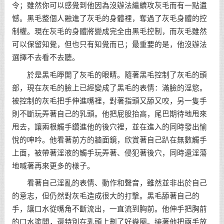
令；雖然你可以感覺到他因為沒辦法繼續攻灰毛而有一點遺
憾。黑毛整個人融進了灰毛的身體裡，奪過了灰毛身體的控
制權。現在灰毛的身體將變成完全由黑毛控制，而灰毛雖然
可以保留知覺，但也只有知覺而已；最重要的是，他沒辦法
選擇不去看不去聽。
於是黑毛睜開了灰毛的眼睛。隨著黑毛控制了灰毛的頭
部，現在灰毛的臉上已經變成了黑毛的表情：滿臉的淫慾。
被控制的灰毛把手伸進嘴裡，對著指頭又舔又咬，另一隻手
則不斷玩弄著自己的乳頭。他把屁股抬高，尾巴期待地甩來
甩去，讓兩根觸手鑽進他的後穴裡，並在進入的同時發出愉
悅的呻吟。他看著前方的牆面鏡，欣賞著自己趴在無數觸手
上面，被帶著淫液的觸手玩弄著、侵犯著後穴，同時還淫蕩
地喊著再來更多的樣子。
看著自己淫亂的表情、動作和聲音，雖然並非出於自己
的意志，但仍然對灰毛造成很大的打擊。黑毛舔著自己的
手，讓口水從嘴角不斷流出，一直流到胸前。他伸手把胸前
的口水塗開，還特別在乳頭上劃了好幾圈。接著他把兩手放