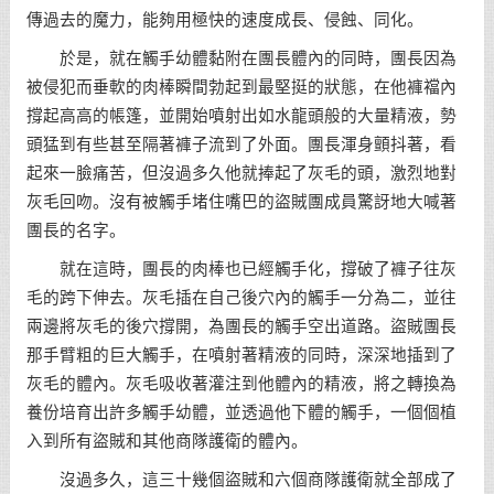
傳過去的魔力，能夠用極快的速度成長、侵蝕、同化。
於是，就在觸手幼體黏附在團長體內的同時，團長因為
被侵犯而垂軟的肉棒瞬間勃起到最堅挺的狀態，在他褲襠內
撐起高高的帳篷，並開始噴射出如水龍頭般的大量精液，勢
頭猛到有些甚至隔著褲子流到了外面。團長渾身顫抖著，看
起來一臉痛苦，但沒過多久他就捧起了灰毛的頭，激烈地對
灰毛回吻。沒有被觸手堵住嘴巴的盜賊團成員驚訝地大喊著
團長的名字。
就在這時，團長的肉棒也已經觸手化，撐破了褲子往灰
毛的跨下伸去。灰毛插在自己後穴內的觸手一分為二，並往
兩邊將灰毛的後穴撐開，為團長的觸手空出道路。盜賊團長
那手臂粗的巨大觸手，在噴射著精液的同時，深深地插到了
灰毛的體內。灰毛吸收著灌注到他體內的精液，將之轉換為
養份培育出許多觸手幼體，並透過他下體的觸手，一個個植
入到所有盜賊和其他商隊護衛的體內。
沒過多久，這三十幾個盜賊和六個商隊護衛就全部成了