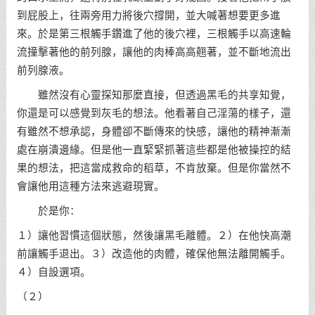
到屁股上，往兩旁用力將後穴撐開，並大喊著想要更多進
來。於是第三根觸手鑽進了他的後穴裡，三根觸手以高速輪
流撞擊著他的前列腺，讓他的肉棒高高翹著，並不斷地流出
前列腺液。
雖然沒有心靈探知那麼直接，但透過黑毛的共享知覺，
你還是可以感覺到灰毛的想法。他看著自己淫蕩的樣子，還
有雖然不想承認，身體卻不斷傳來的快感，讓他的精神漸漸
處在崩潰邊緣。但是他一直緊緊抓著這些都是他被操控的結
果的想法，把這當成救命的稻草，不肯放棄。但是你當然不
會讓他用這種方法來逃避現實。
於是你：
１）讓他習慣這個狀態，然後讓黑毛離體。２）在他快高潮
前讓觸手退出。３）改造他的肉體，確保他無法離開觸手。
４）自設選項。
（２）