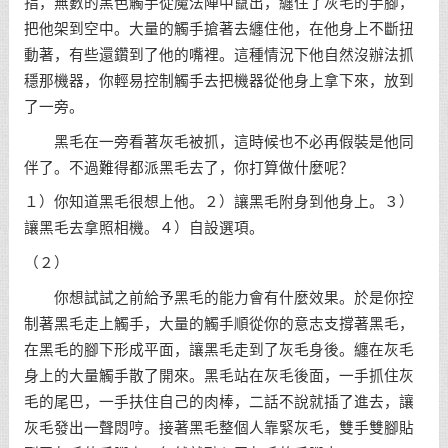
指，無數的黑色觸手從魔法陣中竄出，纏住了灰毛的手腳，
把他架到空中。大量的觸手搶著去纏住他，在他身上不斷扭
動著，有些還鑽到了他的嘴裡。這種情況下他自然沒辦法抓
穩那機器，你輕易控制觸手去把機器從他身上拿下來，放到
了一旁。
黑毛在一旁看著灰毛被抓，這時候也不必再假裝是他同
伴了。不過難得都派黑毛去了，你打算做什麼呢？
１）你知道黑毛很想上他。２）讓黑毛附身到他身上。３）
讓黑毛去拿照相機。４）自設選項。
（２）
你想試試之前給予黑毛的能力會有什麼效果。於是你控
制著黑毛走上觸手，大量的觸手順從你的意志支撐著黑毛，
在黑毛的腳下形成平面，讓黑毛走到了灰毛身後。纏在灰毛
身上的大量觸手散了開來。黑毛站在灰毛後面，一手抓住灰
毛的尾巴，一手扶住自己的肉棒，二話不說就插了進去，讓
灰毛發出一聲悶哼。接著黑毛整個人靠緊灰毛，雙手雙腳貼