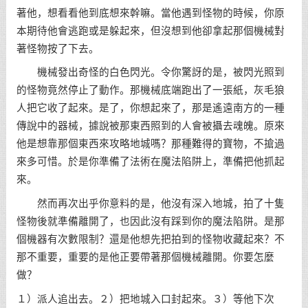
著他，想看看他到底想來幹嘛。當他遇到怪物的時候，你原
本期待他會逃跑或是躲起來，但沒想到他卻拿起那個機械對
著怪物按了下去。
機械發出奇怪的白色閃光。令你驚訝的是，被閃光照到
的怪物竟然停止了動作。那機械底端跑出了一張紙，灰毛狼
人把它收了起來。是了，你想起來了，那是遙遠南方的一種
傳說中的器械，據說被那東西照到的人會被攝去魂魄。原來
他是想靠那個東西來攻略地城嗎？那種難得的寶物，不搶過
來多可惜。於是你準備了法術在魔法陷阱上，準備把他抓起
來。
然而再次出乎你意料的是，他沒有深入地城，拍了十隻
怪物後就準備離開了，也因此沒有踩到你的魔法陷阱。是那
個機器有次數限制？還是他想先把拍到的怪物收藏起來？不
那不重要，重要的是他正要帶著那個機械離開。你要怎麼
做？
１）派人追出去。２）把地城入口封起來。３）等他下次