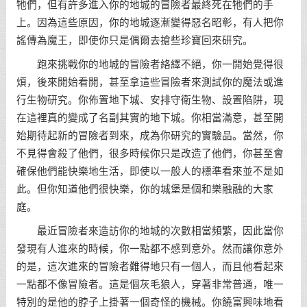
牠們，但有許多進入你的地城的冒險者最終死在牠們的手
上。因為這些原因，你的地城逐漸變得惡名昭彰，有人把你
謠傳為魔王，即使你只是偶爾去搶些珍寶回來研究。
跑來挑戰你的地城的冒險者絡繹不絕，你一開始覺得很
煩，後來開始看開，甚至拿這些冒險者來測試你的魔法或進
行生物研究。你佈置地下城、安排守衛生物、設置陷阱，現
在這裡真的變成了名副其實的地下城。你相當滿意，甚至開
始期待起新的冒險者到來，成為你研究的實驗品。當然，你
不見得會殺了他們，很多時候你只是改造了他們，你甚至會
確保他們能快樂地生活，即使以一般人的標準看來並不是如
此。但你知道他們很快樂，你的城堡是個和樂融融的大家
庭。
最近冒險者來造訪你的地城的次數相當頻繁，因此當你
發現有人進來的時候，你一點都不感到意外。然而讓你意外
的是，這次進來的冒險者難得地只有一個人，而且他看起來
一點都不像冒險者。這是個灰毛狼人，穿著非常普通，唯一
特別的是他的脖子上掛著一個奇怪的機械。你饒富興味地看