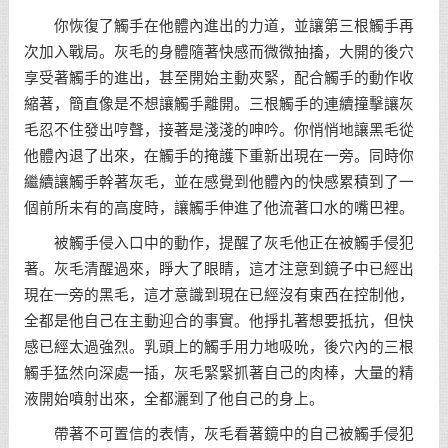
你恢復了觸手在他體內進出的力道，並讓第三根觸手再
次加入戰局。灰毛的身體隨著快感而微微抽搐，大開的後穴
享受著觸手的進出，甚至開始主動夾緊，配合觸手的動作收
縮著，簡直像是不想讓觸手離開。三根觸手的連續撞擊讓灰
毛忍不住發出哼聲，接著是淺淺的呻吟。你悄悄地讓黑毛從
他體內退了出來，在觸手的掩護下重新出現在一旁。同時你
繼續讓觸手幹著灰毛，並在感覺到他體內的快感累積到了一
個前所未有的高度時，讓觸手伸進了他流著口水的嘴巴裡。
被觸手侵入口中的動作，提醒了灰毛他正在被觸手侵犯
著。灰毛清醒過來，睜大了眼睛，這才注意到鏡子中已經出
現在一旁的黑毛，這才意識到現在已經沒有東西在控制他，
全都是他自己在主動迎合的事實。他掙扎著想要抵抗，但快
感已經太過強烈。乳頭上的觸手用力地吸吮，後穴內的三根
觸手猛然向深處一插，灰毛緊緊抓著自己的肉棒，大量的精
液開始噴射出來，全都灑到了他自己的身上。
帶著不可置信的表情，灰毛看著鏡中的自己被觸手侵犯