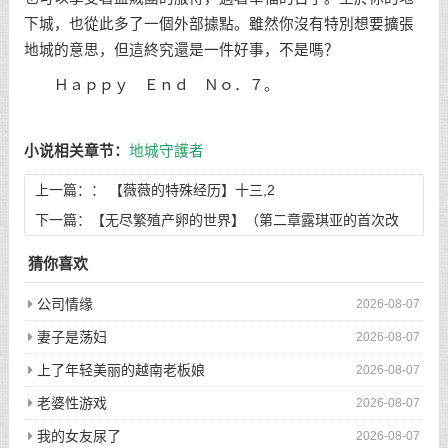
下城，也從此多了一個外部據點。雖然你沒有特別想要擴張
地城的意思，但這終究還是一件好事，不是嗎？
Ｈａｐｐｙ Ｅｎｄ Ｎｏ．７。
小说相关章节：
地城守護者
上一篇：：
【薇薇的特殊经历】十三,2
下一篇：
【无尽繁殖产卵的世界】（第二章露琪亚的首次改
造）
猜你喜欢
公司情缘
2026-08-07
妻子是荡妇
2026-08-07
上了年轻美丽的越南老板娘
2026-08-07
老婆性游戏
2026-08-07
我的女友尿了
2026-08-07