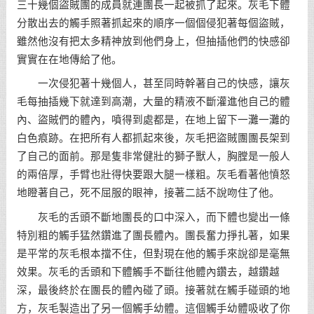
三十幾個盜賊團的成員就連團長一起被抓了起來。灰毛下體
分散出去的觸手照著抓起來的順序一個個侵犯著每個盜賊，
雖然他沒有把太多精神放到他們身上，但抽插他們的快感卻
實實在在地傳給了他。
一次侵犯著十幾個人，甚至同時幹著自己的快感，讓灰
毛每抽插幾下就達到高潮，大量的精液不斷灌進他自己的體
內、盜賊們的體內，噴得到處都是，在地上留下一灘一灘的
白色痕跡。在把所有人都抓起來後，灰毛把盜賊團團長架到
了自己的面前。那是隻非常健壯的獅子獸人，胸膛是一般人
的兩倍厚，手臂也壯得快要跟大腿一樣粗。灰毛看著他憤怒
地瞪著自己，死不屈服的眼神，接著二話不說吻住了他。
灰毛的舌頭不斷地團長的口中深入，而下體也變出一條
特別粗的觸手猛然鑽進了團長體內。團長奮力掙扎著，如果
是平常的灰毛根本擋不住，但對現在他的觸手來說卻是毫無
效果。灰毛的舌頭和下體觸手不斷往他體內鑽去，越鑽越
深，最後終於在團長的體內碰了頭。接著就在觸手碰頭的地
方，灰毛製造出了另一個觸手幼體。這個觸手幼體吸收了你