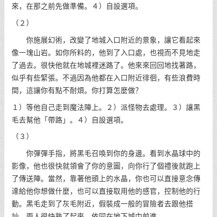
來，在那之前先做準備。４）自設選項。
（２）
你施展幻術，改變了地城入口附近的景象，讓它看起來
像一塊山岩。如你所料的，他到了入口處，也視而不見地走
了過去。很快他就在地城裡迷路了。他來來回回地找著路，
似乎有些緊張。不過因為他都在入口附近徘徊，有些浪費時
間，這讓你有點不耐煩。你打算怎麼做？
１）等他自己走到魔法陣上。２）派怪物去處理。３）讓黑
毛去幫他「帶路」。４）自設選項。
（３）
你彈彈手指，將黑毛召喚到你的身邊。看到水晶球中的
影像，他也很快就領會了你的意圖，向你行了個禮後就跑上
了傳送陣。當然，靠著他頭上的水晶，你也可以直接意念傳
達給他你想做什麼，也可以直接取用他的感官，控制他的行
動。黑毛走到了灰毛附近，假裝成一般的冒險者去跟他搭
訕。兩人很快熟了起來，依同在地下城中前進。