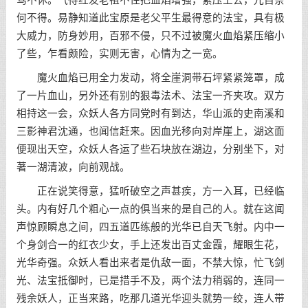
骂不休。气得红发老祖不住把血焰增强，紧压上去，兀自奈
何不得。易静知道此宝原是老父平生最得意的法宝，具有极
大威力，防身妙用，百邪不侵，只不过被魔火血焰紧压缩小
了些，乍看颇险，实则无害，心情为之一宽。
魔火血焰已用全力发动，将全崖洞带石坪紧紧笼罩，成
了一片血山，另外还有别的狠毒法术、法宝一齐夹攻。双方
相持这一会，众妖人各方同党时有到达，华山派的史南溪和
三影神君沈通，也闻信赶来。因血光移向对岸崖上，湖这面
便现出天空，众妖人各运了些石块放在湖边，分别坐下，对
著一湖清波，向前观战。
正在说笑得意，猛听破空之声甚疾，方一入耳，已经临
头。内有好几个粗心一点的俱当来的是自己的人。就在这闻
声惊顾瞬息之间，四五道匹练般的光华已自天飞射。内中一
个身剑合一的红衣少女，手上还发出百丈金霞，耀眼生花，
光华奇强。众妖人看出来者是仇敌一面，不禁大惊，忙飞剑
光、法宝抵御时，已是措手不及，两个法力稍弱的，连同一
残余妖人，正当来路，吃那几道光华迎头就势一绞，连人带