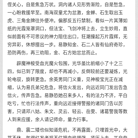
侄关心，自是焦急万状。洞内诸人见形势渐险，自是愁急，
一心盼救援早至。南海双童尤为忿激，金蝉、石生取出玉
虎、三角金牌往外便冲。偏那反五行禁制，看似一片其薄如
纸的光霞笼罩洞口，但法宝、飞剑冲将上去，立生妙用，直
似前面有不可思议的神力阻住出口，狂潮撞起万片霞辉，无
穷异彩，休想擅出一步。易静知金、石二人皆有仙府奇珍，
恐防两伤，再三劝阻，金、石方始忿忿而止。
辟魔神梭受血光魔火包围，光华虽比前缩小了十之三
四，似已到了限度，却也不再减小，反倒较前还要凝炼，光
轮电驭，旋转更急。余英男同门义重，见神梭宝光正在减
缩，认为易氏弟兄危急，将信火发出，向远近同门发出告急
信火，传声告急。易静恐她召来多人，有的法力不济，平白
吃亏，忙也行法传声，重向远近接得警报的诸同门告以厉
害，只请邓八姑、朱文、灵云、轻云、岳雯、诸葛警我等数
人到来应援，余人请记师命，量力行事。
鼎、震二矮也似知道危机，不再露面，只埋首光中，大