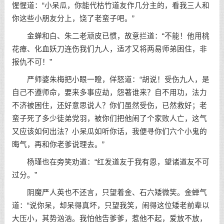
惺惺道：“小呆瓜，你能代枯竹道友作几分主的，看我三人和
你这些小朋友分上，饶了老蛮子吧。”
金蝉和白、朱二老顽皮已惯，故意拦道：“不能！他用桃
花瘴、化血妖刀连伤我们九人，适才又将两易师弟困住，非
报仇不可！”
严师婆朱梅把小眼一瞪，佯怒道：“胡说！受伤九人，是
自己不遵师命，要来多事应劫，怨著谁来？自不用功，法力
不济被困住，还好意思说人？你们虽然受伤，已然救好；老
蛮子死了多少徒弟党羽，被你们把他闹了个家败人亡，这气
又应该如何出法？小呆瓜如听你话，我便寻你们六个小鬼的
晦气，再和你老爹说理去。”
杨瑾也在旁笑劝道：“红发道友于我有恩，望诸道友不可
过分。”
阴魔严人英也不还言，只望着金、石六矮微笑。金蝉气
道：“说你呆，却呆得真坏，只望我笑，闹得这位矮老前辈以
大压小，其势汹汹。我怕他告爹爹，惹他不起，爱放不放，