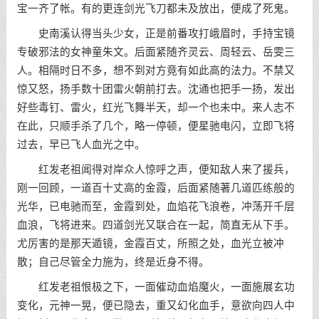
宝一齐了帐。有的更连剑光飞刀都未及放出，便成了死鬼。
史南溪认得当头少女，正是前番攻打峨眉时，手持宝镜
专破邪法的女神童朱文。后面紧随齐灵云、周轻云、岳雯三
人。相隔时日不多，想不到对方竟有如此高的法力。不禁又
惊又怒，扬手数十团雷火朝前打去。沈通也把手一扬，发出
好些毒钉、雷火，红光飞舞半天，却一个也未中。来人志不
在此，只顺手杀了几个，略一停顿，便星驰电闪，立即飞将
过去，早已飞人血光之中。
红发老祖闻得对岸众人惊呼之声，便知敌人来了援兵，
刚一回顾，一道百十丈高的金霞，后面紧随著几道匹练般的
光华，已电驰而至，金霞到处，血焰花飞浪卷，冲荡开千层
血浪，飞将进来。四道剑光又联合在一起，简直无从下手。
尤厉害的是那天遁镜，金霞百丈，所照之处，血光立被冲
散；自己尽管全力施为，终是近身不得。
红发老祖恨极之下，一面催动血焰魔火，一面施展玄功
变化，元神一晃，便已隐去，重又幻化血手，意欲向四人中