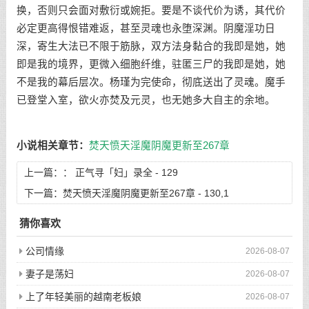
换，否则只会面对敷衍或婉拒。要是不谈代价为诱，其代价
必定更高得恨错难返，甚至灵魂也永堕深渊。阴魔淫功日
深，寄生大法已不限于筋脉，双方法身黏合的我即是她，她
即是我的境界，更微入细胞纤维，驻匿三尸的我即是她，她
不是我的幕后层次。杨瑾为完使命，彻底送出了灵魂。魔手
已登堂入室，欲火亦焚及元灵，也无她多大自主的余地。
小说相关章节：
焚天愤天淫魔阴魔更新至267章
上一篇：：
正气寻「妇」录全 - 129
下一篇：
焚天愤天淫魔阴魔更新至267章 - 130,1
猜你喜欢
公司情缘
2026-08-07
妻子是荡妇
2026-08-07
上了年轻美丽的越南老板娘
2026-08-07