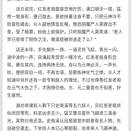
话方说完，红发老祖面容忽地狞厉，满口钢牙一错，猛
然一晃身形，便己隐去。意欲拼著法身不要，只把元神冷不
防冒险遁去。众人疑他情急反噬，惟恐阴魔严人英骤出不
意，受了暗算，纷纷上前保护。只听阴魔严人英笑道：“老人
早已安排了制你之法，难道就被你逃走了么？”
话还未毕，手先朝外一扬，一道灵符飞起，青光一闪，
湖中波的一声，突涌起青荧荧一幢冷光。红发老祖身形忽
现，裹在其内，连挣两挣无效，自以为元神必灭，一声长
叹，便把双目一闭，不再言语，受那炼神化气之惨。众人才
知湖中另外还有一层专制敌人的埋伏。不过也得等红发老祖
在元气大伤之下，才困得住他。方、元二童竟也不知悉，好
生骇然。
湖对岸诸妖人剩下只史南溪等五六妖人，见红发老祖状
似闭目等死，料定凶多吉少。猛又瞥见崖外飞越进三道金
光，其势比电还急。史南溪认出是敌党中前辈有名人物，先
自破空遁走。下余妖人本已心寒胆裂，尚幸来人飞遁神速，