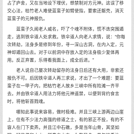
占了庐舍，又在当地设下埋伏，想禁制对方元神。这误了移
交心法，枯竹老人难使蓝蛮子如臂使指，要索还躯壳，消灭
蓝蛮子的元神报仇。
蓝蛮子久闻老人威名，吓了个魂不附体，慌不迭突围遁
走，逃到铁伞道人处求救。铁伞道人向老人求情，说：“你每
次转劫，法身多是修到年份，寻一深山古洞，在内入定，元
神却遁回山去。对于以前洞中存放入定的法身极少复体再
用。反正弃置，乐得看我面上，成全后进。”
老人说自己屡次转劫留存的法身日后还有大用，非索还
报仇不可。后因铁伞道人再三求说，才出了一个难题：要蓝
蛮子在一甲子内，把枯竹老人故乡三峡中所有险滩一齐平
去。并由铁伞道人用法力将他元神遥禁，以便到背约食言
时，将他斩首戮魂。
哪知此事说来容易，做时极难。并且三峡上游两边山崖
上，住有不少法力高强的修道之士，有的邪正不投，有的不
容人在门下卖弄。并且江中石礁，多是当年山骨，其坚如