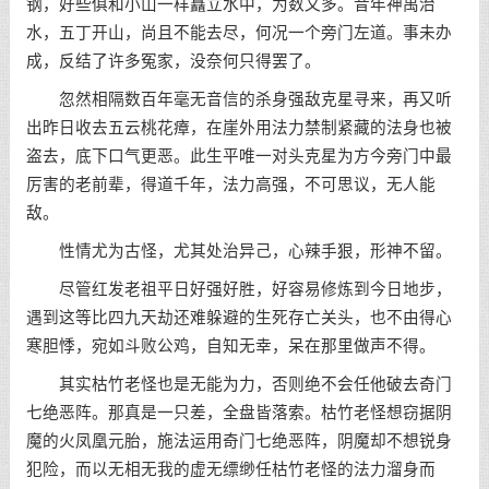
钢，好些俱和小山一样矗立水中，为数又多。昔年神禹治
水，五丁开山，尚且不能去尽，何况一个旁门左道。事未办
成，反结了许多冤家，没奈何只得罢了。
忽然相隔数百年毫无音信的杀身强敌克星寻来，再又听
出昨日收去五云桃花瘴，在崖外用法力禁制紧藏的法身也被
盗去，底下口气更恶。此生平唯一对头克星为方今旁门中最
厉害的老前辈，得道千年，法力高强，不可思议，无人能
敌。
性情尤为古怪，尤其处治异己，心辣手狠，形神不留。
尽管红发老祖平日好强好胜，好容易修炼到今日地步，
遇到这等比四九天劫还难躲避的生死存亡关头，也不由得心
寒胆悸，宛如斗败公鸡，自知无幸，呆在那里做声不得。
其实枯竹老怪也是无能为力，否则绝不会任他破去奇门
七绝恶阵。那真是一只差，全盘皆落索。枯竹老怪想窃据阴
魔的火凤凰元胎，施法运用奇门七绝恶阵，阴魔却不想锐身
犯险，而以无相无我的虚无缥缈任枯竹老怪的法力溜身而