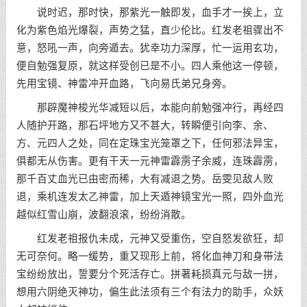
说时迟，那时快，那紫光一触即发，血手才一挨上，立
化为紫色焰光爆裂，声势之猛，直少伦比。红发老祖骤出不
意，怒吼一声，向旁遁去。犹幸功力深厚，忙一运用玄功，
便自勉强复原，就这样受创已是不小。四人乘他这一停顿，
先用宝镜、神雷冲开血路，飞向易氏弟兄身旁。
那辟魔神梭光华减短以后，本能向前勉强冲行，再经四
人随护开路，那石坪地方又不甚大，转瞬便引向李、余、
方、元四人之处，同在定珠宝光笼罩之下，任何邪法异宝，
俱都无从伤害。更有干天一元神雷霹雳子余威，连珠霹雳，
那千百丈血光已由密而稀，大有减退之势。岳雯见敌人败
退，乘机连发太乙神雷，加上天遁神镜宝光一照，四外血光
越似红雪山崩，波翻浪滚，纷纷消散。
红发老祖报仇未成，元神又受重伤，空自怒发欲狂，却
无可奈何。略一缓势，重又现形上前，将化血神刀和身带法
宝纷纷放出，誓要分个死活存亡。拼著耗损真元与敌一拼，
想用六阴绝灭神功，偏生此法须有三个有法力的助手，众妖