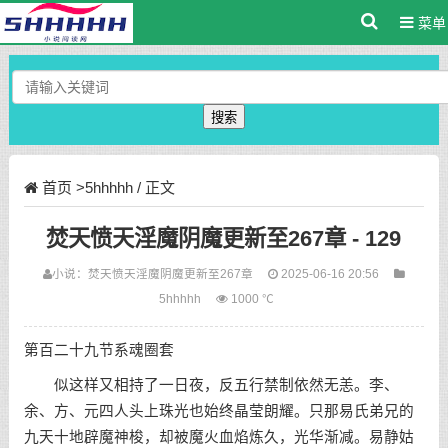
菜单
搜索
首页
>
5hhhhh
/ 正文
焚天愤天淫魔阴魔更新至267章 - 129
小说：
焚天愤天淫魔阴魔更新至267章
2025-06-16 20:56
5hhhhh
1000 ℃
第百二十九节系魂圈套
似这样又相持了一日夜，反五行禁制依然无恙。李、
余、方、元四人头上珠光也始终晶莹朗耀。只那易氏弟兄的
九天十地辟魔神梭，却被魔火血焰炼久，光华渐减。易静姑