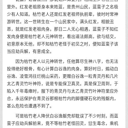
里外。红发老祖原身本来姓蓝，是贵州山民，蓝蛮子之名极
少有人知道。枯竹老人还是红发老祖师执前辈，彼时时常神
游转世。这一世转生在一个山民家中，满头红发，相貌丑
恶，就是红发老祖肉身。那日二人无心相遇，蓝蛮子不知红
发肉身便是枯竹老人元神转世，看出道法颇高，欲与结交，
初意原本无他，却不知枯竹老怪于初见之时，便知蓝蛮子该
当应劫兵解，有意成全。
因为枯竹老人以元神转世，任他算尽生神八字，也无法
投得绝好根骨，有心计算白谷逸的肉身。算好时日，煽动白
谷逸、凌雪鸿往烂桃山采药，更赠白谷逸一粒青灵丹和几片
太乙青灵竹叶神符，说是专能保卫真灵。真是保卫周到，于
陷入千年毒瘴时，服下的青灵丹与太乙青灵竹叶神符里应外
合，永远保护在青灵谷那根枯竹内的脚僵硬石化的残躯内，
甚么危险也遭遇不到了。
可是枯竹老人降伏白谷逸躯壳却耽误了不少时刻，而蓝
蛮子应劫兵解前来，竟不等枯竹老怪回灵，愆生毒念，乘机