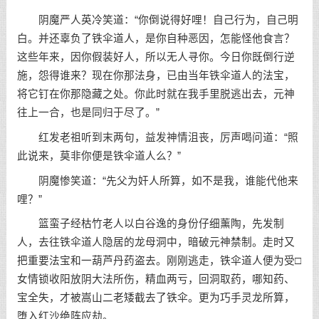
阴魔严人英冷笑道：“你倒说得好哩！自己行为，自己明
白。并还辜负了铁伞道人，是你自种恶因，怎能怪他食言？
这些年来，因你假装好人，所以无人寻你。今日你既倒行逆
施，怨得谁来？现在你那法身，已由当年铁伞道人的法宝，
将它钉在你那隐藏之处。你此时就在我手里脱逃出去，元神
往上一合，也是同归于尽了。”
红发老祖听到末两句，益发神情沮丧，厉声喝问道：“照
此说来，莫非你便是铁伞道人么？”
阴魔惨笑道：“先父为奸人所算，如不是我，谁能代他来
哩？”
篮蛮子经枯竹老人以白谷逸的身份仔细薰陶，先发制
人，去往铁伞道人隐居的龙母洞中，暗破元神禁制。走时又
把重要法宝和一葫芦丹药盗去。刚刚逃走，铁伞道人便为受□
女情锁收阳放阴大法所伤，精血两亏，回洞取药，哪知药、
宝全失，才被嵩山二老矮截去了铁伞。更为巧手灵龙所算，
堕入红沙绝阵应劫。