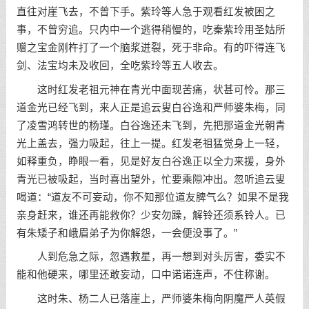
直往对崖飞去，不曾下手。紫玲等人急于观看红发被困之
事，不曾穷追。只内中一个逃得稍慢的，吃秦紫玲用圣姑所
赠之宝金刚杵打了一个脑浆迸裂，死于非命。有的吓得连飞
剑、法宝均未及收回，全吃紫玲等五人收去。
这时红发老祖元神在青光中面现苦痛，状甚可怜。那三
道金光已经飞到，来人正是追云叟白谷逸和严师婆朱梅，同
了凌雪鸿转世的杨瑾。白谷逸还未飞到，先把那道金光朝青
光上盖去，强力吸起，往上一提。红发老祖猛觉身上一轻，
如释重负，睁眼一看，见是好友白谷逸正以全力来援，身外
青光已被吸起，当时喜出望外，忙要乘隙冲出。忽听追云叟
喝道：“道友不可妄动，你不知那位道友脾气么？如果不是我
亲身赶来，谁还再能救你？少安勿躁，解铃还须系铃人。已
有朱矮子和峨眉弟子为你解怨，一会便没事了。”
人到危急之际，忽遇救星，再一想到对头厉害，委实不
能和他硬来，哪里还敢妄动，口中诺诺连声，不住称谢。
这时朱、杨二人已落崖上，严师婆朱梅向阴魔严人英假