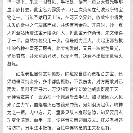
择一抓下。朱文一眼瞥见，手扬处，便有一粒豆大紫光朝那
血手影打去。此宝名为霹雳子，乃上次英琼在幻波池所得宝
物之一。当年圣姑用无上法，在两天交界处，收敛空中将发
未发的雷电之气凝炼而成，共炼有百余粒。开府时，妙一真
人将圣姑所赠法宝分赠众门人，将此宝分作两份，朱文便得
了一半。虽然每粒只用一次，但是威力至大，比起正邪各教
中的各种神雷还要厉害。此宝初发时，又只一粒紫色星光，
光虽奇亮，并无别的异状，也无声音，决看不出似无数雷火
凝炼。
红发老祖自恃玄功奥妙，除道家自炼心灵相合之宝，还
须功候深纯者外，多半都能摄取，不畏伤害。对方既敢对己
而发，虽料不是寻常，万没想到昔年幻波池威震群魔干天一
元神雷霹雳子，会落在一个峨眉后辈手里。加以被困六人见
来了生力军，血焰魔火已被镜光冲荡，宛如浪涛起伏，精神
为之一振。内中方、元二童瞥见敌人身形忽隐，知又要用玄
功变化暗算，血手一现，便将青灵箭迎面发去。红发老祖还
得防护，另用法术抵挡，百忙中连转念的工夫都没有。