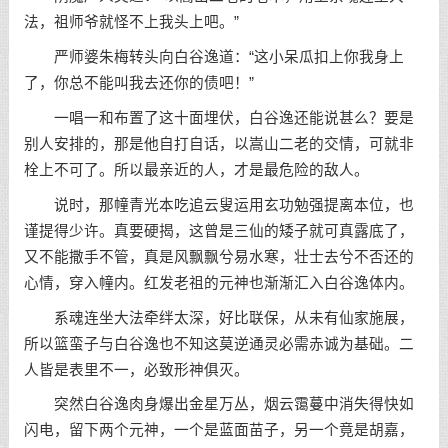
法，祖师爷就怪不上我头上吧。”
严师婆朱梅转头向白谷逸道：“这小呆瓜扣上你我身上
了，你总不能叫我去还你的债吧！”
一唱一和布置了这十面埋伏，白谷逸还能说甚么？要是
别人安排的，那是他自打自话，以嵩山二老的交情，可就非
栓上不可了。所以最亲近的人，才是最危险的敌人。
说时，那幢青光本吃追云叟运用玄功勉强提离本位，也
谨提得少许。真要硬揭，这曾是三仙的矮子就可真露底了，
又不能撒手不管，真是风飘飘兮易水寒，壮士去兮不否还的
心情，穿入幢内。红发老祖的元神也渐渐汇入白谷逸体内。
系魂连坐大法牵绊太深，好比联保，从未有仙家施展，
所以篮蛮子与白谷逸也不知这莫逆通灵必需赤诚为基础。二
人皆是表里不一，必致形神俱灭。
突然白谷逸肉身爆出金星万丛，烟云霭蔓中消失得快如
闪电，留下两个元神，一个是蓝面苗子，另一个竟是胡嘉，