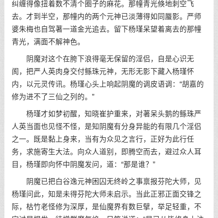
纠缠得像扭着数不清个圈子的麻花。那幢青光倏地刺空飞
去。才到半空，那幢内的两个元神已淡薄得如同蜃影。严师
婆朱梅也自驾著一道金光追去。留下杨瑾呆望着离去的那幢
青光，满面不解神色。
阴魔对这个在胯下浪得毫无保留的淫侣，自是心识无
阂，把严人英肉身交付鲧珠元神，无形无影下藏入杨瑾怀
内，以元灵传讯。杨瑾心头上响起阴魔的调皮语调：“胡嘉的
修为进不了三仙之列的。”
杨瑾才如梦初醒，知晓崔护重来，对著呆头鹅的鲧珠严
人英当面也见怪不怪，是知阴魔有分身异能的有限几个淫侣
之一。既是黏上身来，当有为众见之言行，正好为此行任
务，求施寄生大法。向众人道别，即腾空而去，避过众人耳
目，杨瑾即向怀中阴魔发问，道：“那是谁？”
阴魔已把白谷逸元神困囚无终岭之事禀报芬陀大师，见
杨瑾问此，知是未得芬陀大师未启示。当此正邪正面交锋之
际，枯竹老怪修为深厚，是仙魔界有数巨擘，举足轻重，不