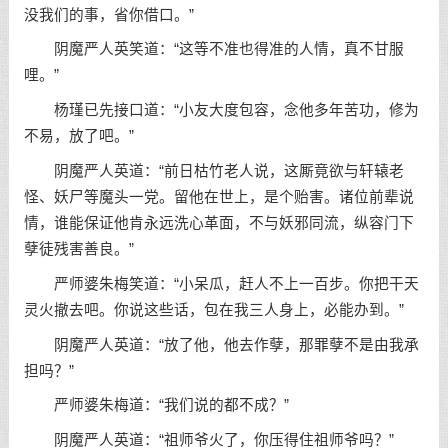
没我们的事，省你借口。”
阴魔严人英笑道：“这等不准也得准的人情，真不甘服
哩。”
杨瑾已先接口道：“小友大度包容，念他多年苦功，修为
不易，放了吧。”
阴魔严人英道：“前日枯竹老人说，这厮竟欲与轩辕老
怪、妖尸等魔头一党。留他在世上，是个贻害。诸位前辈说
情，谁能保证他肯永远洗心革面，不与妖邪同流，纵容门下
孽徒残害善良。”
严师婆朱梅笑道：“小呆瓜，赶人不上一百步。你把干天
灵火撤去吧。你说这些话，包在我三人身上，必能办到。”
阴魔严人英道：“放了他，他去作孽，那罪孽不是由我承
担吗？”
严师婆朱梅道：“我们说的都不成？”
阴魔严人英道：“祖师爷火了，你压得住祖师爷吗？”