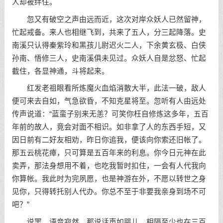
人却被绊住。
忽又有破空之声由远而近，这次对岸众妖人已然留神，
忙起戒备。来人也相继飞到，共来了五人，分三起降落。史
南溪只认得秦紫玲和黑孩儿尉迟火二人，下余黄玄极、白侠
孙南、悟修三人，史南溪俱未见过。众妖人自是忿怒、忙起
截住，各显神通，斗将起来。
红发老祖眼看所炼魔火血焰消散大半，此法一破，敌人
便可来去自如，气急欲昏，不知克星将至。忽听有人由远处
传声说道：“蓝蛮子别来无恙？可笑你枉自修炼这多年，五百
年前的故人，竟会对面不相识。如非拿了人的东西手短，又
因日前有二好友相劝，昨日你追我，便该向你索还旧帐了。
那五云桃花瘴，只可算是五百年来的利息。你今日元神在此
卖弄，那法身想用不着，也吃我暂时扣住，一会有人代我向
你算帐。我此时为完夙愿，也是神游在外，不愿以转世之身
见你，只得转托别人代办。你总不至于非要我亲身到场不可
吧？”
说罢，语音寂然。那说话声如婴儿，相隔至少也在三百