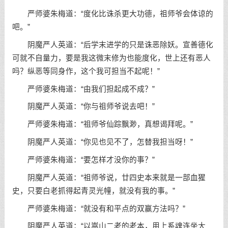
严师婆朱梅道：“度化比诛杀更大功德，祖师爷会体谅的
吧。”
阴魔严人英道：“后学末进学的只是诛恶除妖。宣善德化
可就不自量力，要是我这微末修为也能度化，世上还有恶人
吗？纵恶等同身作，这个我可担当不起呢！”
严师婆朱梅道：“由我们担起成不成？”
阴魔严人英道：“你与祖师爷说去吧！”
严师婆朱梅道：“祖师爷仙踪飘渺，真想谒拜呢。”
阴魔严人英道：“你见也见不了，怎替我担当呀！”
严师婆朱梅道：“要怎样才没你的事？”
阴魔严人英道：“祖师爷说，廿四史本来就是一部血猩
史，只要白老抓得起青灵光幢，就没有我的事。”
严师婆朱梅道：“就没有和平点的双赢方法吗？”
阴魔严人英道：“以嵩山二老的老本，用上系魂连坐大