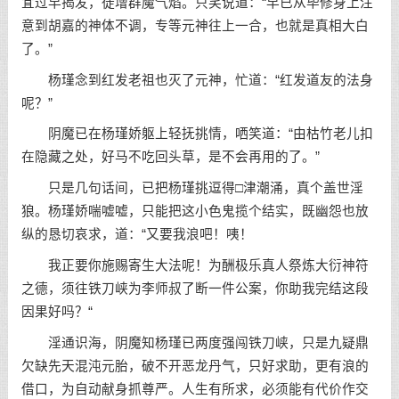
宜过早揭发，徒增群魔气焰。只笑说道：“早已从毕修身上注
意到胡嘉的神体不调，专等元神往上一合，也就是真相大白
了。”
杨瑾念到红发老祖也灭了元神，忙道：“红发道友的法身
呢？”
阴魔已在杨瑾娇躯上轻抚挑情，哂笑道：“由枯竹老儿扣
在隐藏之处，好马不吃回头草，是不会再用的了。”
只是几句话间，已把杨瑾挑逗得□津潮涌，真个盖世淫
狼。杨瑾娇喘嘘嘘，只能把这小色鬼揽个结实，既幽怨也放
纵的恳切哀求，道：“又要我浪吧！咦！
我正要你施赐寄生大法呢！为酬极乐真人祭炼大衍神符
之德，须往铁刀峡为李师叔了断一件公案，你助我完结这段
因果好吗？“
淫通识海，阴魔知杨瑾已两度强闯铁刀峡，只是九疑鼎
欠缺先天混沌元胎，破不开恶龙丹气，只好求助，更有浪的
借口，为自动献身抓尊严。人生有所求，必须能有代价作交