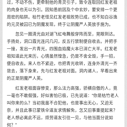
过，不动不伤，更牵制他的青灵引子，致令连取回红发老祖
的肉身也无以为引。因知悉前因及个中玄妙，要安排一个更
周密的陷阱。枯竹老怪见红发老祖败势已成，也不知白谷逸
的元灵被囚已为阴魔发现，终于让阴魔严人英放手施为。
忽见一圈清光由对湖飞虹电舞般穿阵而至，晃眼到达。
手扬处，洞口霞光连闪几闪，反五行禁制便自收去。并把手
一接，发出一片青光，四围血焰魔火本已消亡大半。红发老
祖知道此光来历，心情虽然惶急，仍是不舍全毁，手一招，
便自收去。来人也不紧迫，也把青光收转，连身外清光一齐
敛去，落下身来，先与红发老祖对面。洞内诸人，早看出来
的正是阴魔严人英。
红发老祖面容惨变，那么法力高强，骄横自傲的人，竟
一毫也不敢倔强，好似害怕已极，已先说道：“你是枯竹老人
叫你来的么？当初我虽不合犯他，也是事出无心，又迫无
奈，并且此事已蒙铁伞道友求情解免，怎又旧事重提起来？
老人想必离此不远，烦劳道友引往一见，与他当面分说如
何？”